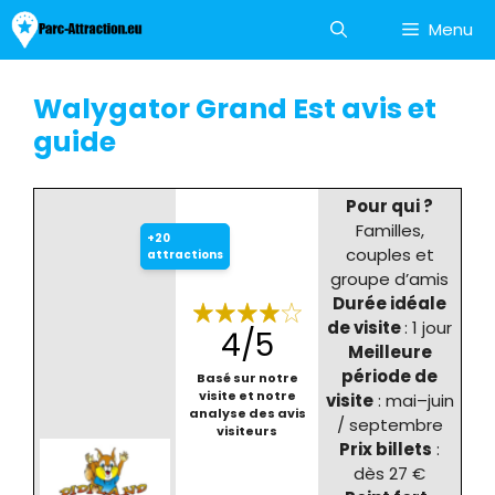
Aller
Menu
au
contenu
Walygator Grand Est avis et
guide
Pour qui ?
Familles,
+20
couples et
attractions
groupe d’amis
Durée idéale
de visite
: 1 jour
4/5
Meilleure
période de
Basé sur notre
visite et notre
visite
: mai–juin
analyse des avis
/ septembre
visiteurs
Prix billets
:
dès 27 €