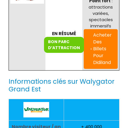
Point fort
:
attractions
variées,
spectacles
immersifs
EN RÉSUMÉ
Acheter
Des
BON PARC
D’ATTRACTION
Billets
Pour
Didiland
Informations clés sur Walygator
Grand Est
Nombre visiteur / an
+ 400 000