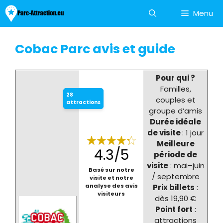
Aller
Menu
au
contenu
Cobac Parc avis et guide
Pour qui ?
Familles,
28
couples et
attractions
groupe d’amis
Durée idéale
de visite
: 1 jour
Meilleure
4.3/5
période de
visite
: mai–juin
Basé sur notre
/ septembre
visite et notre
analyse des avis
Prix billets
:
visiteurs
dès 19,90 €
Point fort
:
attractions