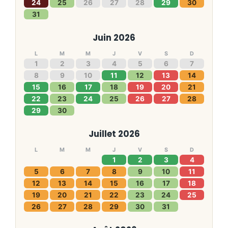
24
25
26
27
28
29
30
31
Juin 2026
L
M
M
J
V
S
D
1
2
3
4
5
6
7
8
9
10
11
12
13
14
15
16
17
18
19
20
21
22
23
24
25
26
27
28
29
30
Juillet 2026
L
M
M
J
V
S
D
1
2
3
4
5
6
7
8
9
10
11
12
13
14
15
16
17
18
19
20
21
22
23
24
25
26
27
28
29
30
31