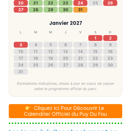
20
21
22
23
24
25
26
27
28
29
30
31
Janvier 2027
L
M
M
J
V
S
D
1
2
3
4
5
6
7
8
9
10
11
12
13
14
15
16
17
18
19
20
21
22
23
24
25
26
27
28
29
30
31
Estimations indicatives, mises à jour en cours de saison
selon le programme officiel du parc.
Cliquez Ici Pour Découvrir Le
Calendrier Officiel du Puy Du Fou