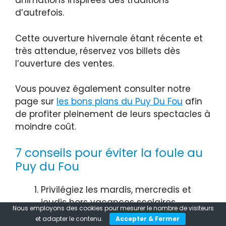
animations inspirées des traditions
d’autrefois.
Cette ouverture hivernale étant récente et
très attendue, réservez vos billets dès
l’ouverture des ventes.
Vous pouvez également consulter notre
page sur
les bons plans du Puy Du Fou
afin
de profiter pleinement de leurs spectacles à
moindre coût.
7 conseils pour éviter la foule au
Puy du Fou
Privilégiez les mardis, mercredis et
jeudis hors vacances scolaires.
Nous employons des cookies pour mesurer le nombre de visiteurs
Évitez les vendredis et samedis de juin
et adapter le contenu.
Accepter & Fermer