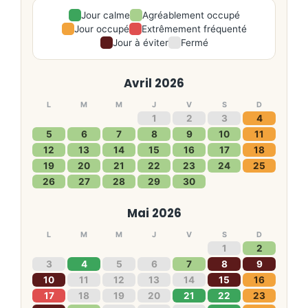
Jour calme
Agréablement occupé
Jour occupé
Extrêmement fréquenté
Jour à éviter
Fermé
Avril 2026
L
M
M
J
V
S
D
1
2
3
4
5
6
7
8
9
10
11
12
13
14
15
16
17
18
19
20
21
22
23
24
25
26
27
28
29
30
Mai 2026
L
M
M
J
V
S
D
1
2
3
4
5
6
7
8
9
10
11
12
13
14
15
16
17
18
19
20
21
22
23