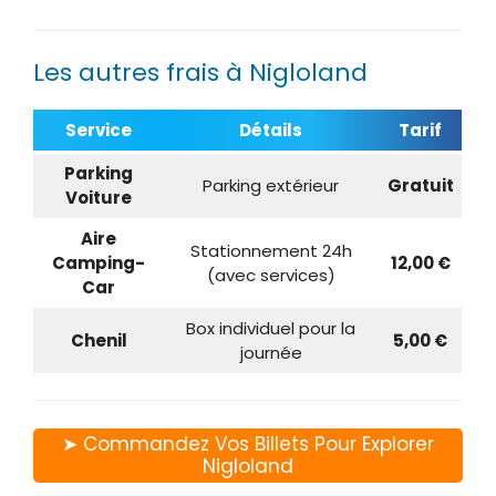
Les autres frais à Nigloland
Service
Détails
Tarif
Parking
Parking extérieur
Gratuit
Voiture
Aire
Stationnement 24h
Camping-
12,00 €
(avec services)
Car
Box individuel pour la
Chenil
5,00 €
journée
➤ Commandez Vos Billets Pour Explorer
Nigloland