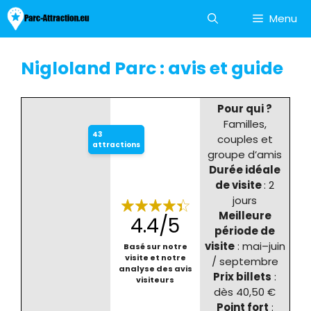
Aller
Menu
au
contenu
Nigloland Parc : avis et guide
Pour qui ?
Familles,
43
couples et
attractions
groupe d’amis
Durée idéale
de visite
: 2
jours
Meilleure
4.4/5
période de
visite
: mai–juin
Basé sur notre
visite et notre
/ septembre
analyse des avis
Prix billets
:
visiteurs
dès 40,50 €
Point fort
: