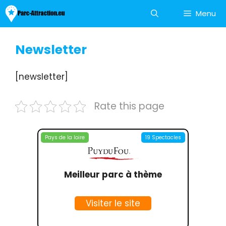
Aller
Menu
au
contenu
Newsletter
[newsletter]
Rate this page
Pays de la loire
19 Spectacles
Meilleur parc à thème
Visiter le site